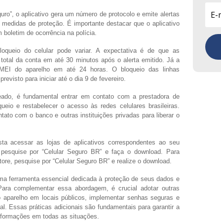
guro”, o aplicativo gera um número de protocolo e emite alertas
 medidas de proteção. É importante destacar que o aplicativo
 boletim de ocorrência na polícia.
oqueio do celular pode variar. A expectativa é de que as
o total da conta em até 30 minutos após o alerta emitido. Já a
 IMEI do aparelho em até 24 horas. O bloqueio das linhas
revisto para iniciar até o dia 9 de fevereiro.
ueado, é fundamental entrar em contato com a prestadora de
ueio e restabelecer o acesso às redes celulares brasileiras.
tato com o banco e outras instituições privadas para liberar o
sta acessar as lojas de aplicativos correspondentes ao seu
, pesquise por “Celular Seguro BR” e faça o download. Para
tore, pesquise por “Celular Seguro BR” e realize o download.
uma ferramenta essencial dedicada à proteção de seus dados e
Para complementar essa abordagem, é crucial adotar outras
o aparelho em locais públicos, implementar senhas seguras e
ial. Essas práticas adicionais são fundamentais para garantir a
informações em todas as situações.