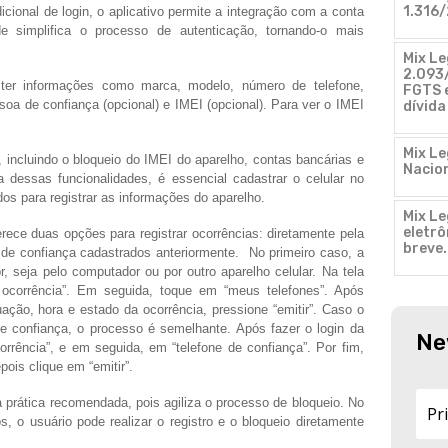
1.316/
cional de login, o aplicativo permite a integração com a conta
de simplifica o processo de autenticação, tornando-o mais
Mix Le
2.093/
 ter informações como marca, modelo, número de telefone,
FGTS e
soa de confiança (opcional) e IMEI (opcional). Para ver o IMEI
dívida
Mix Le
, incluindo o bloqueio do IMEI do aparelho, contas bancárias e
Nacion
cia dessas funcionalidades, é essencial cadastrar o celular no
dos para registrar as informações do aparelho.
Mix Le
eletr
erece duas opções para registrar ocorrências: diretamente pela
breve
 de confiança cadastrados anteriormente. No primeiro caso, a
r, seja pelo computador ou por outro aparelho celular. Na tela
rar ocorrência”. Em seguida, toque em “meus telefones”. Após
ação, hora e estado da ocorrência, pressione “emitir”. Caso o
e confiança, o processo é semelhante. Após fazer o login da
Ne
rrência”, e em seguida, em “telefone de confiança”. Por fim,
pois clique em “emitir”.
 prática recomendada, pois agiliza o processo de bloqueio. No
 o usuário pode realizar o registro e o bloqueio diretamente