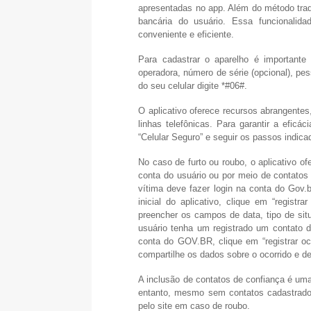
apresentadas no app. Além do método tradi
bancária do usuário. Essa funcionalida
conveniente e eficiente.
Para cadastrar o aparelho é importante
operadora, número de série (opcional), pes
do seu celular digite *#06#.
O aplicativo oferece recursos abrangentes
linhas telefônicas. Para garantir a eficá
“Celular Seguro” e seguir os passos indica
No caso de furto ou roubo, o aplicativo of
conta do usuário ou por meio de contatos
vítima deve fazer login na conta do Gov.b
inicial do aplicativo, clique em “regist
preencher os campos de data, tipo de situ
usuário tenha um registrado um contato d
conta do GOV.BR, clique em “registrar oco
compartilhe os dados sobre o ocorrido e de
A inclusão de contatos de confiança é uma
entanto, mesmo sem contatos cadastrados,
pelo site em caso de roubo.