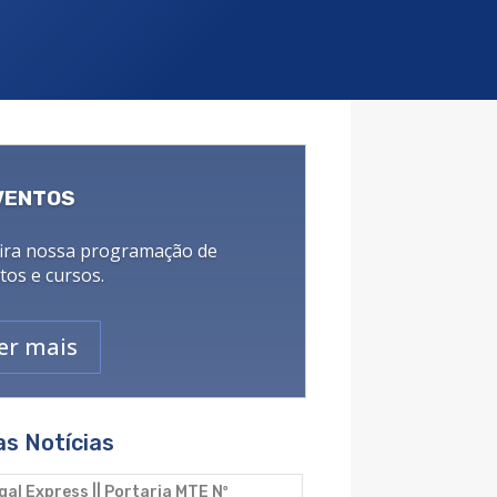
VENTOS
ira nossa programação de
tos e cursos.
er mais
as Notícias
gal Express || Portaria MTE Nº