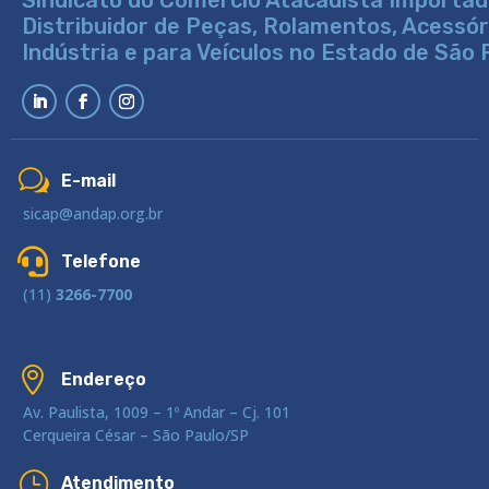
Sindicato do Comércio Atacadista Importad
Distribuidor de Peças, Rolamentos, Acessó
Indústria e para Veículos no Estado de São 
w
E-mail
sicap@andap.org.br

Telefone
(11)
3266-7700

Endereço
Av. Paulista, 1009 – 1º Andar – Cj. 101
Cerqueira César – São Paulo/SP
}
Atendimento