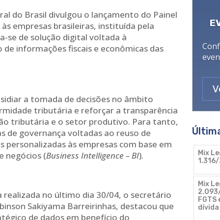
al do Brasil divulgou o lançamento do Painel
E
às empresas brasileiras, instituída pela
a-se de solução digital voltada à
Conf
ão de informações fiscais e econômicas das
even
V
bsidiar a tomada de decisões no âmbito
rmidade tributária e reforçar a transparência
ão tributária e o setor produtivo. Para tanto,
Últim
as de governança voltadas ao reuso de
s personalizadas às empresas com base em
Mix Le
e negócios (
Business Intelligence – BI
).
1.316/
Mix Le
2.093/
 realizada no último dia 30/04, o secretário
FGTS e
obinson Sakiyama Barreirinhas, destacou que
dívida
ratégico de dados em benefício do