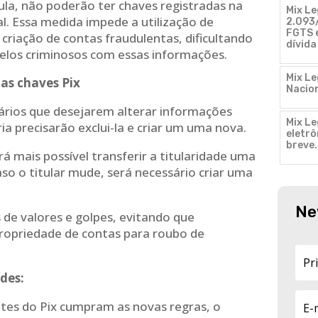
ula, não poderão ter chaves registradas na
Mix Le
l. Essa medida impede a utilização de
2.093/
FGTS e
criação de contas fraudulentas, dificultando
dívida
pelos criminosos com essas informações.
Mix Le
nas chaves Pix
Nacion
ários que desejarem alterar informações
Mix Le
ia precisarão exclui-la e criar um uma nova.
eletr
breve
á mais possível transferir a titularidade uma
aso o titular mude, será necessário criar uma
Ne
s de valores e golpes, evitando que
ropriedade de contas para roubo de
des:
ntes do Pix cumpram as novas regras, o