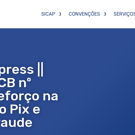
SICAP
CONVENÇÕES
SERVIÇO
press ||
CB nº
eforço na
 Pix e
raude