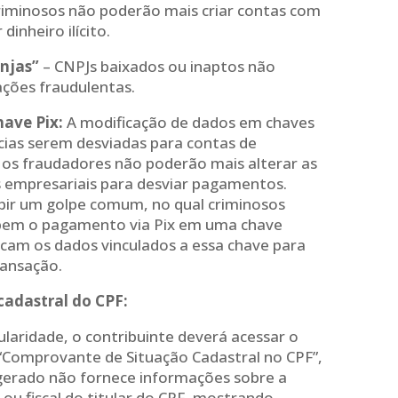
iminosos não poderão mais criar contas com
inheiro ilícito.
njas”
– CNPJs baixados ou inaptos não
ções fraudulentas.
have Pix:
A modificação de dados em chaves
ncias serem desviadas para contas de
e os fraudadores não poderão mais alterar as
s empresariais para desviar pagamentos.
ibir um golpe comum, no qual criminosos
bem o pagamento via Pix em uma chave
icam os dados vinculados a essa chave para
ransação.
cadastral do CPF:
ularidade, o contribuinte deverá acessar o
 “Comprovante de Situação Cadastral no CPF”,
erado não fornece informações sobre a
 ou fiscal do titular do CPF, mostrando