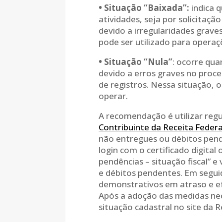
• Situação “Baixada”:
indica 
atividades, seja por solicitaçã
devido a irregularidades grave
pode ser utilizado para operaç
• Situação “Nula”
: ocorre qu
devido a erros graves no proce
de registros. Nessa situação, 
operar.
A recomendação é utilizar re
Contribuinte da Receita Federa
não entregues ou débitos pende
login com o certificado digital
pendências – situação fiscal” e
e débitos pendentes. Em seguid
demonstrativos em atraso e e
Após a adoção das medidas ne
situação cadastral no site da R