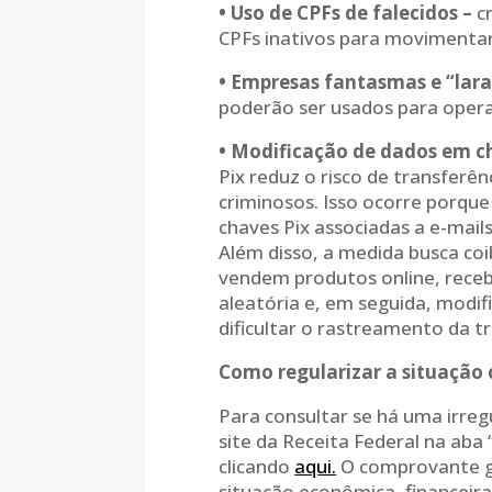
• Uso de CPFs de falecidos –
cr
CPFs inativos para movimentar d
• Empresas fantasmas e “lara
poderão ser usados para opera
• Modificação de dados em c
Pix reduz o risco de transferê
criminosos. Isso ocorre porqu
chaves Pix associadas a e-mail
Além disso, a medida busca co
vendem produtos online, rece
aleatória e, em seguida, modif
dificultar o rastreamento da t
Como regularizar a situação 
Para consultar se há uma irreg
site da Receita Federal na aba
clicando
aqui.
O comprovante g
situação econômica, financeira